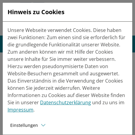
Hinweis zu Cookies
Tel.:
+49 (0) 5084 9310-0
Mail:
info(at)metal-con.de
Unsere Webseite verwendet Cookies. Diese haben
zwei Funktionen: Zum einen sind sie erforderlich für
die grundlegende Funktionalität unserer Website.
Zum anderen können wir mit Hilfe der Cookies
Ausbildung
unsere Inhalte für Sie immer weiter verbessern.
Hierzu werden pseudonymisierte Daten von
Website-Besuchern gesammelt und ausgewertet.
Das Einverständnis in die Verwendung der Cookies
Metal-Con
Karriere
Ausbildung
können Sie jederzeit widerrufen. Weitere
Informationen zu Cookies auf dieser Website finden
Sie in unserer
Datenschutzerklärung
und zu uns im
Impressum
.
Einstellungen