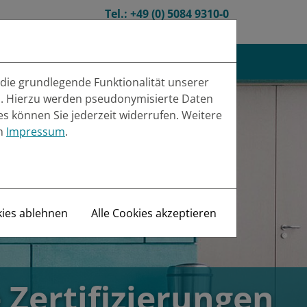
Tel.:
+49 (0) 5084 9310-0
Mail:
info(at)metal-con.de
en
Karriere
Kontakt
 die grundlegende Funktionalität unserer
rn. Hierzu werden pseudonymisierte Daten
 können Sie jederzeit widerrufen. Weitere
im
Impressum
.
kies ablehnen
Alle Cookies akzeptieren
 Zertifizierungen