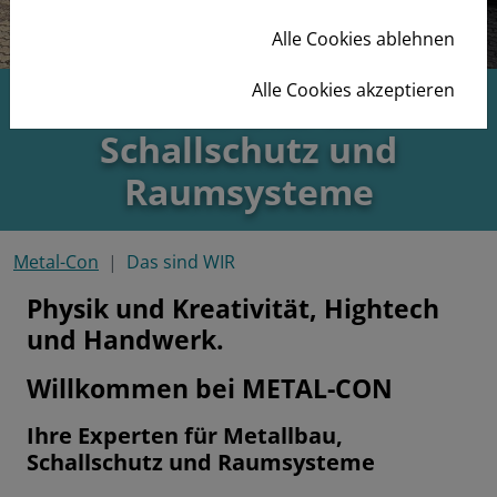
Alle Cookies ablehnen
Alle Cookies akzeptieren
Ihr Partner für
Schallschutz und
Raumsysteme
Metal-Con
Das sind WIR
Physik und Kreativität, Hightech
und Handwerk.
Willkommen bei METAL-CON
Ihre Experten für Metallbau,
Schallschutz und Raumsysteme